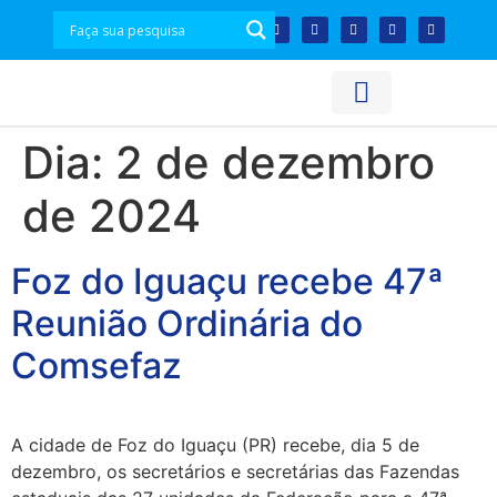
Acesso à Informação
Plataforma de Dados
Dia:
2 de dezembro
de 2024
Foz do Iguaçu recebe 47ª
Reunião Ordinária do
Comsefaz
A cidade de Foz do Iguaçu (PR) recebe, dia 5 de
dezembro, os secretários e secretárias das Fazendas