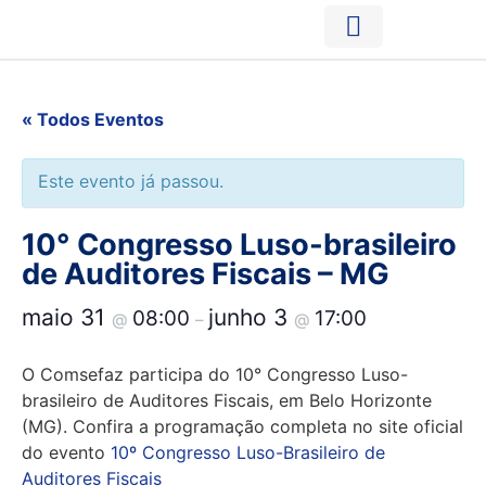
Acesso à Informação
Plataforma de Dados
« Todos Eventos
Este evento já passou.
10° Congresso Luso-brasileiro
de Auditores Fiscais – MG
maio 31
junho 3
08:00
17:00
@
–
@
O Comsefaz participa do 10° Congresso Luso-
brasileiro de Auditores Fiscais, em Belo Horizonte
(MG). Confira a programação completa no site oficial
do evento
10º Congresso Luso-Brasileiro de
Auditores Fiscais