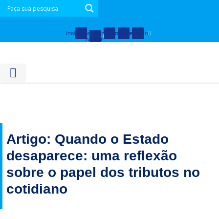
Ir
para
o
Instagram
X-
Facebook
Youtube
Linkedin
twitter
conteúdo
Artigo: Quando o Estado
desaparece: uma reflexão
sobre o papel dos tributos no
cotidiano