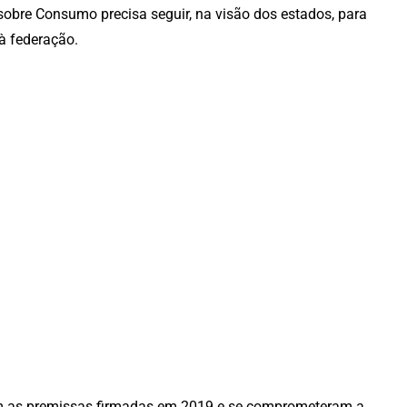
obre Consumo precisa seguir, na visão dos estados, para
 à federação.
m as premissas firmadas em 2019 e se comprometeram a